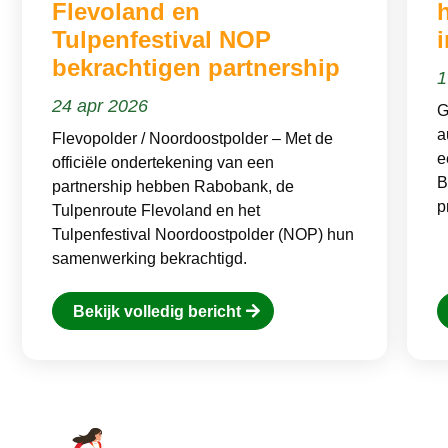
Flevoland en
h
Tulpenfestival NOP
bekrachtigen partnership
1
24 apr 2026
G
a
Flevopolder / Noordoostpolder – Met de
e
officiële ondertekening van een
B
partnership hebben Rabobank, de
p
Tulpenroute Flevoland en het
Tulpenfestival Noordoostpolder (NOP) hun
samenwerking bekrachtigd.
Bekijk volledig bericht