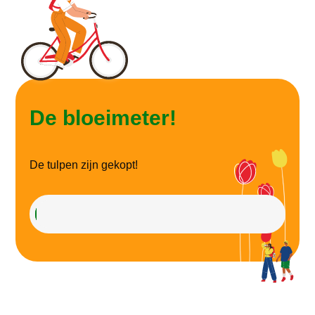
De bloeimeter!
De tulpen zijn gekopt!
0%
0%