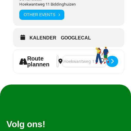
Hoekwantweg 11 Biddinghuizen
OTHER EVENTS
KALENDER
GOOGLECAL
Route
Address - Kindertulp Arrangement [r
Destination Address - Kindertul
plannen
Volg ons!