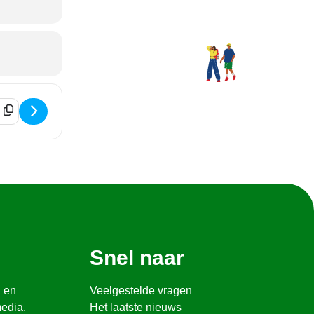
 dag bij Bij Boer Sjaak (21 april) [uq3ImVJyH]
Snel naar
n en
Veelgestelde vragen
media.
Het laatste nieuws