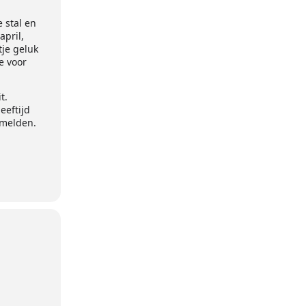
e stal en
april,
tje geluk
e voor
t.
eeftijd
nmelden.