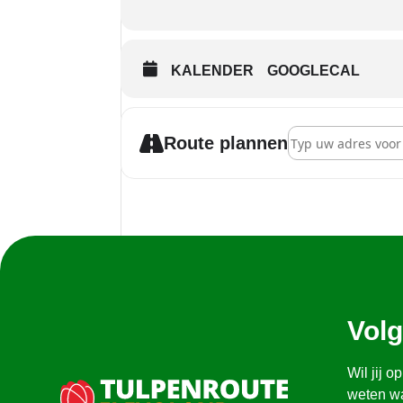
KALENDER
GOOGLECAL
Address - Open dag 
Route plannen
Volg
Wil jij 
weten wa