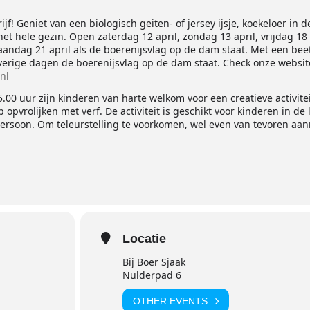
t
f! Geniet van een biologisch geiten- of jersey ijsje, koekeloer in d
et hele gezin. Open zaterdag 12 april, zondag 13 april, vrijdag 18 
aandag 21 april als de boerenijsvlag op de dam staat. Met een bee
overige dagen de boerenijsvlag op de dam staat. Check onze websit
nl
5.00 uur zijn kinderen van harte welkom voor een creatieve activitei
pvrolijken met verf. De activiteit is geschikt voor kinderen in de l
r persoon. Om teleurstelling te voorkomen, wel even van tevoren aa
Locatie
Bij Boer Sjaak
Nulderpad 6
OTHER EVENTS