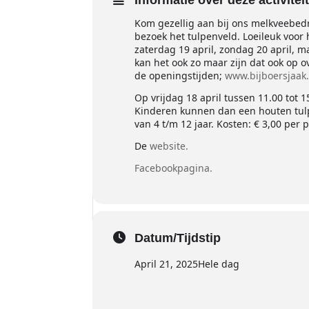
Informatie over deze activitei
Kom gezellig aan bij ons melkveebedrij
bezoek het tulpenveld. Loeileuk voor h
zaterdag 19 april, zondag 20 april, m
kan het ook zo maar zijn dat ook op 
de openingstijden;
www.bijboersjaak.
Op vrijdag 18 april tussen 11.00 tot 1
Kinderen kunnen dan een houten tulp o
van 4 t/m 12 jaar. Kosten: € 3,00 pe
De
website.
Facebookpagina.
Datum/Tijdstip
April 21, 2025
Hele dag