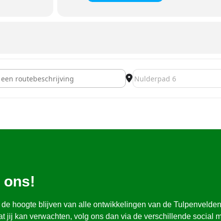
bij Bij Boer Sjaak (21 april) [5BnrRCqku]
Destination Address - Open
 ons!
op de hoogte blijven van alle ontwikkelingen van de Tulpenvelde
t jij kan verwachten, volg ons dan via de verschillende social 