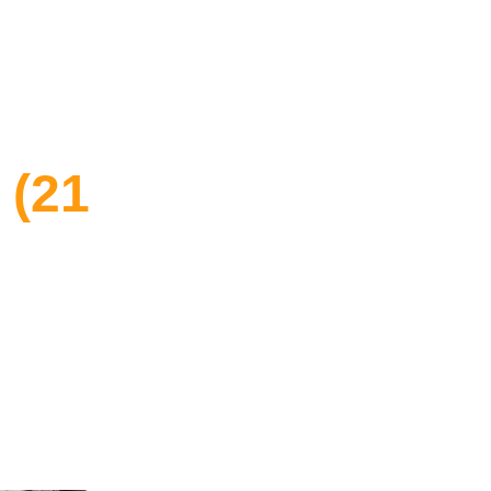
Nieuws
Sponsoren
FAQ
Over ons
 (21